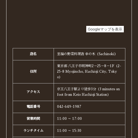
店名
至福の野菜料理店 幸の木（Sachinoki）
東京都 八王子市明神町2－25－8－1F（2-
住所
25-8 Myojincho, Hachioji City, Toky
o）
京王八王子駅より徒歩3分（3 minutes on
アクセス
foot from Keio Hachioji Station）
電話番号
042-649-1987
営業時間
11:00 ～ 17:00
ランチタイム
11:00 ～ 15:30