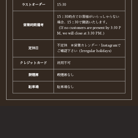
ラストオーダー
15:30
15：30時点でお客様がいらっしゃらない
場合、15：30で閉店いたします。
営業時間備考
（If no customers are present by 3:30 P
M, we will close at 3:30 PM.）
不定休 ※営業カレンダー・Instagramで
定休日
ご確認下さい（Irregular holidays）
クレジットカード
利用不可
禁煙席
喫煙席なし
駐車場
駐車場なし