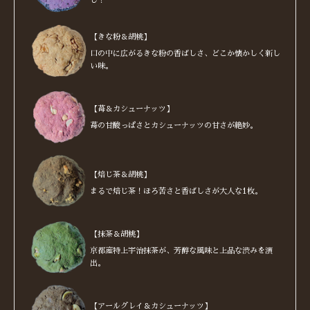
し！
【きな粉＆胡桃】
口の中に広がるきな粉の香ばしさ、どこか懐かしく新し
い味。
【苺＆カシューナッツ】
苺の甘酸っぱさとカシューナッツの甘さが絶妙。
【焙じ茶＆胡桃】
まるで焙じ茶！ほろ苦さと香ばしさが大人な1枚。
【抹茶＆胡桃】
京都産特上宇治抹茶が、芳醇な風味と上品な渋みを演
出。
【アールグレイ＆カシューナッツ】