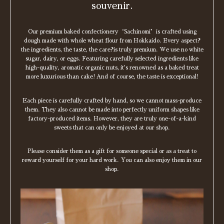
souvenir.
Our premium baked confectionery‘Sachinomi’is crafted using
dough made with whole wheat flour from Hokkaido. Every aspect?
the ingredients, the taste, the care?is truly premium. We use no white
sugar, dairy, or eggs. Featuring carefully selected ingredients like
high-quality, aromatic organic nuts, it's renowned as a baked treat
more luxurious than cake! And of course, the taste is exceptional!
Each piece is carefully crafted by hand, so we cannot mass-produce
them. They also cannot be made into perfectly uniform shapes like
factory-produced items. However, they are truly one-of-a-kind
sweets that can only be enjoyed at our shop.
Please consider them as a gift for someone special or as a treat to
reward yourself for your hard work. You can also enjoy them in our
shop.