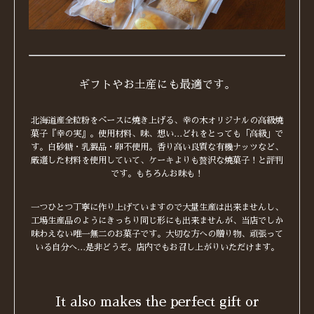
ギフトやお土産にも最適です。
北海道産全粒粉をベースに焼き上げる、幸の木オリジナルの高級焼
菓子『幸の実』。使用材料、味、想い…どれをとっても「高級」で
す。白砂糖・乳製品・卵不使用。香り高い良質な有機ナッツなど、
厳選した材料を使用していて、ケーキよりも贅沢な焼菓子！と評判
です。もちろんお味も！
一つひとつ丁寧に作り上げていますので大量生産は出来ませんし、
工場生産品のようにきっちり同じ形にも出来ませんが、当店でしか
味わえない唯一無二のお菓子です。大切な方への贈り物、頑張って
いる自分へ…是非どうぞ。店内でもお召し上がりいただけます。
It also makes the perfect gift or