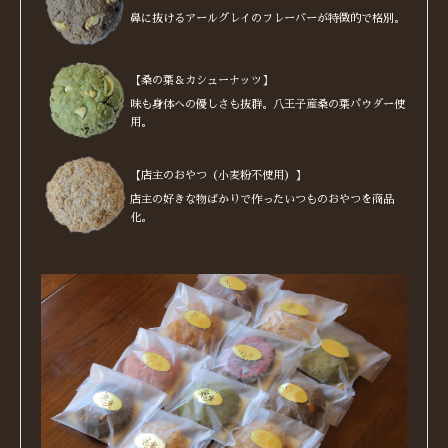
鼻に抜けるアールグレイのフレーバーが特徴的で格別。
【桑の葉＆カシューナッツ】
味も身体への優しさも抜群。八王子産桑の葉パウダー使
用。
【店主のおやつ（小麦粉不使用）】
店主の好きな物ばかりで作ったいつものおやつを商品
化。