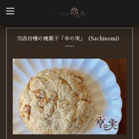
t
o
g
g
l
e
n
当店自慢の焼菓子「幸の実」（Sachinomi）
a
v
i
g
a
t
i
o
n