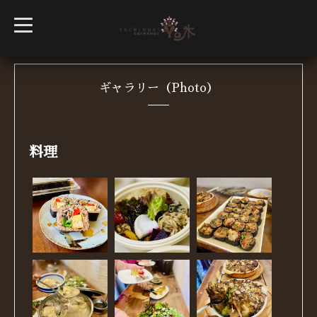
t
o
g
g
l
e
n
ギャラリー（Photo）
a
v
i
g
a
t
料理
i
o
n