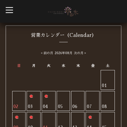
t
o
g
g
l
e
n
営業カレンダー（Calendar）
a
v
i
g
« 前の月
2026年08月
次の月 »
a
t
i
日
月
火
水
木
金
土
o
n
01
02
03
04
05
06
07
08