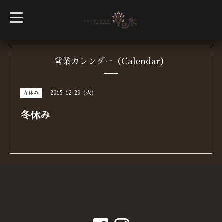
t
o
g
g
l
e
n
営業カレンダー（Calendar）
a
v
i
g
2015-12-29 (火)
冬休み
a
t
i
冬休み
o
n