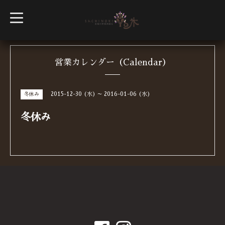
t
o
g
g
l
e
n
営業カレンダー（Calendar）
a
v
i
g
2015-12-30 (水) ～ 2016-01-06 (水)
冬休み
a
t
i
冬休み
o
n