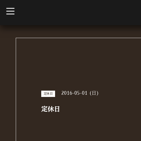
t
o
g
g
l
e
n
a
v
i
g
a
t
i
o
n
2016-05-01 (日)
定休日
定休日