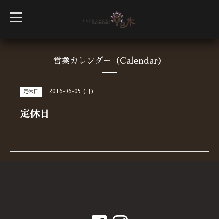
t
o
g
g
l
e
n
営業カレンダー（Calendar）
a
v
i
g
2016-06-05 (日)
定休日
a
t
i
定休日
o
n