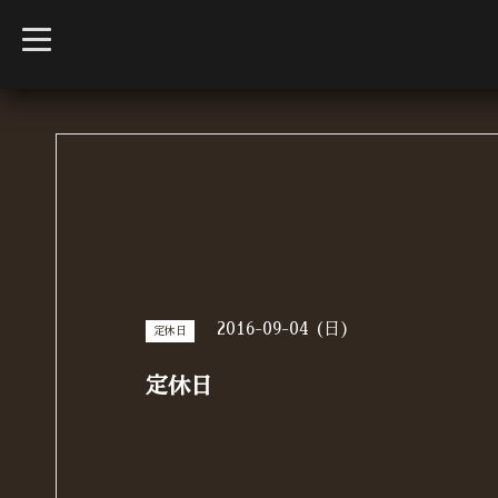
t
o
g
g
l
e
n
a
v
i
g
a
t
i
o
n
2016-09-04 (日)
定休日
定休日