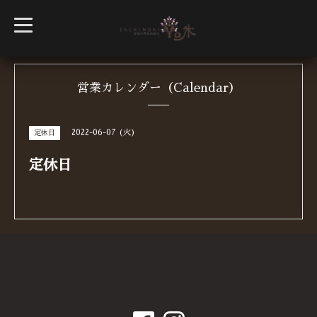
t
o
g
g
l
e
n
営業カレンダー（Calendar）
a
v
i
g
2022-06-07 (火)
定休日
a
t
i
定休日
o
n