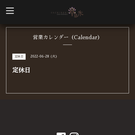
t
o
g
g
l
e
n
営業カレンダー（Calendar）
a
v
i
g
2022-06-28 (火)
定休日
a
t
i
定休日
o
n