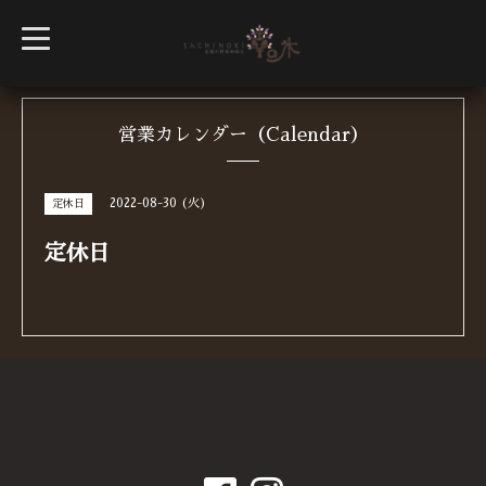
t
o
g
g
l
e
n
営業カレンダー（Calendar）
a
v
i
g
2022-08-30 (火)
定休日
a
t
i
定休日
o
n