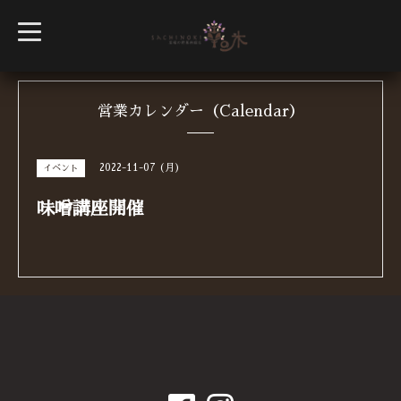
t
o
g
g
l
e
n
営業カレンダー（Calendar）
a
v
i
g
2022-11-07 (月)
イベント
a
t
i
味噌講座開催
o
n