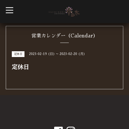
t
o
g
g
l
e
n
営業カレンダー（Calendar）
a
v
i
g
2023-02-19 (日) ～ 2023-02-20 (月)
定休日
a
t
i
定休日
o
n