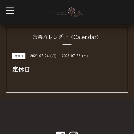
t
o
g
g
l
e
n
営業カレンダー（Calendar）
a
v
i
g
2023-07-24 (月) ～ 2023-07-26 (水)
定休日
a
t
i
定休日
o
n