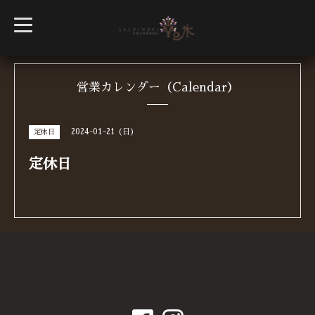
t
o
g
g
l
e
n
営業カレンダー（Calendar）
a
v
i
g
2024-01-21 (日)
定休日
a
t
i
定休日
o
n