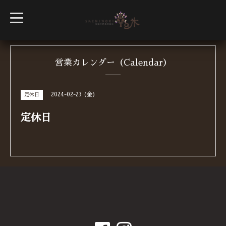
t
o
g
g
l
e
n
営業カレンダー（Calendar）
a
v
i
g
2024-02-23 (金)
定休日
a
t
i
定休日
o
n