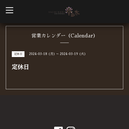
t
o
g
g
l
e
n
営業カレンダー（Calendar）
a
v
i
g
2024-03-18 (月) ～ 2024-03-19 (火)
定休日
a
t
i
定休日
o
n