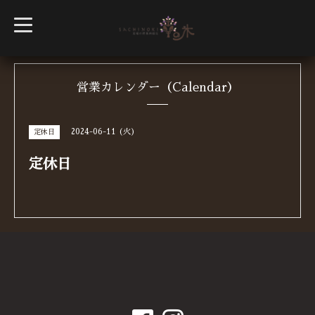
t
o
g
g
l
e
n
営業カレンダー（Calendar）
a
v
i
g
2024-06-11 (火)
定休日
a
t
i
定休日
o
n