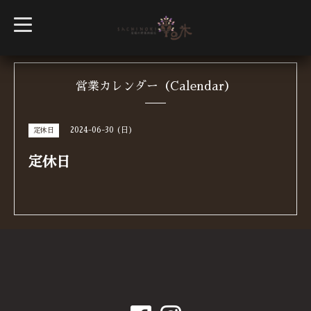
t
o
g
g
l
e
n
営業カレンダー（Calendar）
a
v
i
g
2024-06-30 (日)
定休日
a
t
i
定休日
o
n