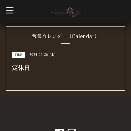
t
o
g
g
l
e
n
営業カレンダー（Calendar）
a
v
i
g
2024-09-26 (木)
定休日
a
t
i
定休日
o
n