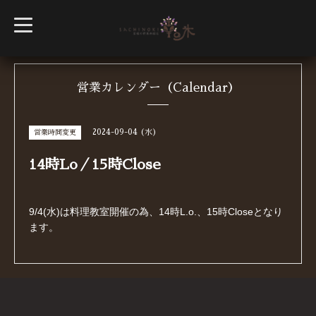
t
o
g
g
l
e
n
営業カレンダー（Calendar）
a
v
i
g
2024-09-04 (水)
営業時間変更
a
t
i
14時Lo／15時Close
o
n
9/4(水)は料理教室開催の為、14時L.o.、15時Closeとなり
ます。