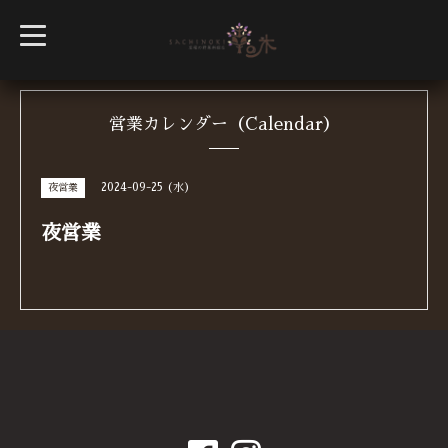
t
o
g
g
l
e
n
営業カレンダー（Calendar）
a
v
i
g
2024-09-25 (水)
夜営業
a
t
i
夜営業
o
n