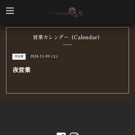
t
o
g
g
l
e
n
営業カレンダー（Calendar）
a
v
i
g
2024-11-09 (土)
夜営業
a
t
i
夜営業
o
n