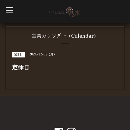
t
o
g
g
l
e
n
営業カレンダー（Calendar）
a
v
i
g
2024-12-02 (月)
定休日
a
t
i
定休日
o
n