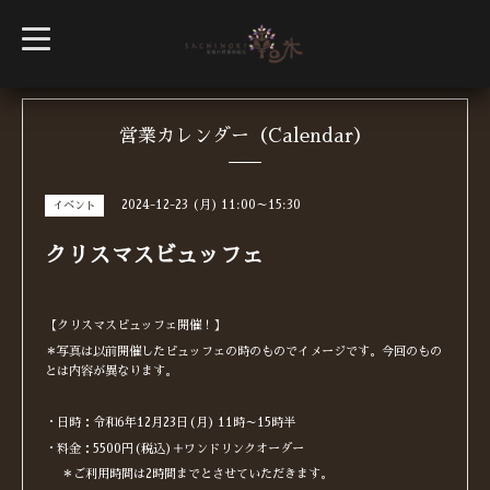
t
o
g
g
l
e
n
営業カレンダー（Calendar）
a
v
i
g
2024-12-23 (月) 11:00～15:30
イベント
a
t
i
クリスマスビュッフェ
o
n
【クリスマスビュッフェ開催！】
＊写真は以前開催したビュッフェの時のものでイメージです。今回のもの
とは内容が異なります。
・日時：令和6年12月23日(月) 11時～15時半
・料金：5500円(税込)＋ワンドリンクオーダー
＊ご利用時間は2時間までとさせていただきます。