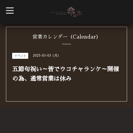
t
o
g
g
l
e
n
営業カレンダー（Calendar）
a
v
i
g
2025-03-03 (月)
イベント
a
t
i
五節句祝い～皆でウコチャランケ～開催
o
n
の為、通常営業は休み