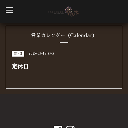
t
o
g
g
l
e
n
営業カレンダー（Calendar）
a
v
i
g
2025-03-19 (水)
定休日
a
t
i
定休日
o
n