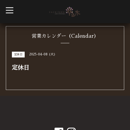
t
o
g
g
l
e
n
営業カレンダー（Calendar）
a
v
i
g
2025-04-08 (火)
定休日
a
t
i
定休日
o
n