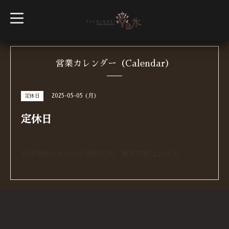
t
o
g
g
l
e
n
営業カレンダー（Calendar）
a
v
i
g
2025-05-05 (月)
定休日
a
t
i
定休日
o
n
五節句祝いイベント開催の為、通常営業はお休み。