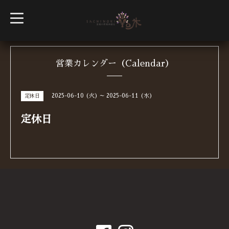
t
o
g
g
l
e
n
営業カレンダー（Calendar）
a
v
i
g
2025-06-10 (火) ～ 2025-06-11 (水)
定休日
a
t
i
定休日
o
n