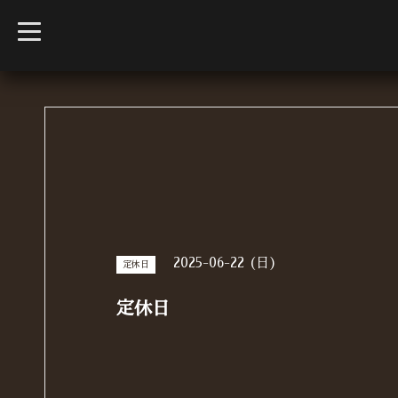
t
o
g
g
l
e
n
a
v
i
g
a
t
i
o
n
2025-06-22 (日)
定休日
定休日