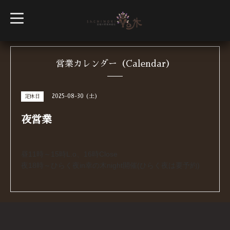
t
o
g
g
l
e
n
営業カレンダー（Calendar）
a
v
i
g
2025-08-30 (土)
定休日
a
t
i
夜営業
o
n
昼11時～15時L.o、16時Close
夜18時～ひらく夜in幸の木night開催(ひらく夜は要予約)