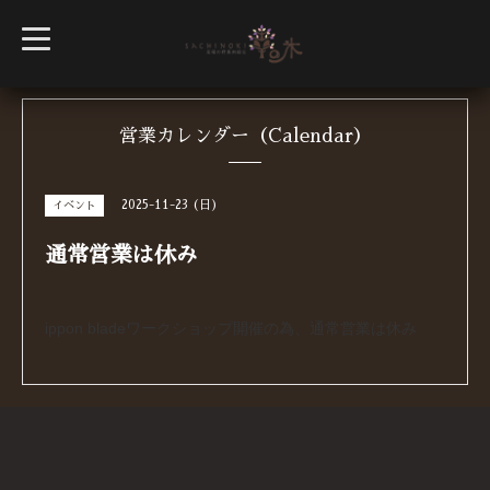
t
o
g
g
l
e
n
営業カレンダー（Calendar）
a
v
i
g
2025-11-23 (日)
イベント
a
t
i
通常営業は休み
o
n
ippon bladeワークショップ開催の為、通常営業は休み