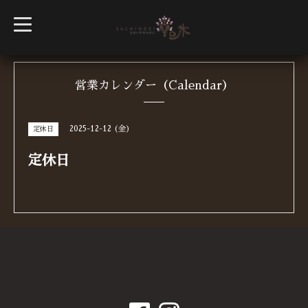
t
o
g
g
l
e
n
営業カレンダー（Calendar）
a
v
i
g
2025-12-12 (金)
定休日
a
t
i
定休日
o
n