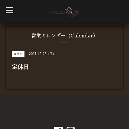
t
o
g
g
l
e
n
営業カレンダー（Calendar）
a
v
i
g
2025-12-22 (月)
定休日
a
t
i
定休日
o
n