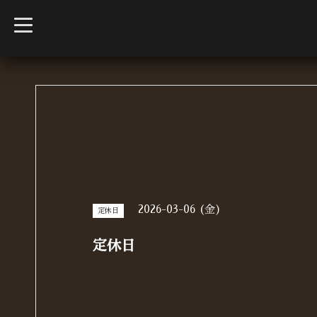
t
o
g
g
l
e
n
a
v
i
g
a
t
i
o
n
2026-03-06 (金)
定休日
定休日