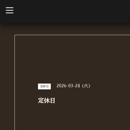
t
o
g
g
l
e
n
a
v
i
g
a
t
i
o
n
2026-03-24 (火)
定休日
定休日