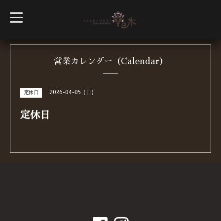
t
o
g
g
l
e
n
営業カレンダー（Calendar）
a
v
i
g
2026-04-05 (日)
定休日
a
t
i
定休日
o
n