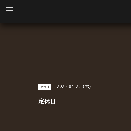
t
o
g
g
l
e
n
a
v
i
g
a
t
i
o
n
2026-04-23 (木)
定休日
定休日