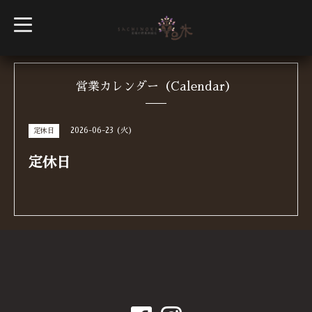
t
o
g
g
l
e
n
営業カレンダー（Calendar）
a
v
i
g
2026-06-23 (火)
定休日
a
t
i
定休日
o
n