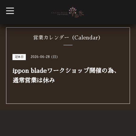
t
o
g
g
l
e
n
営業カレンダー（Calendar）
a
v
i
g
2026-06-28 (日)
定休日
a
t
i
ippon bladeワークショップ開催の為、
o
n
通常営業は休み