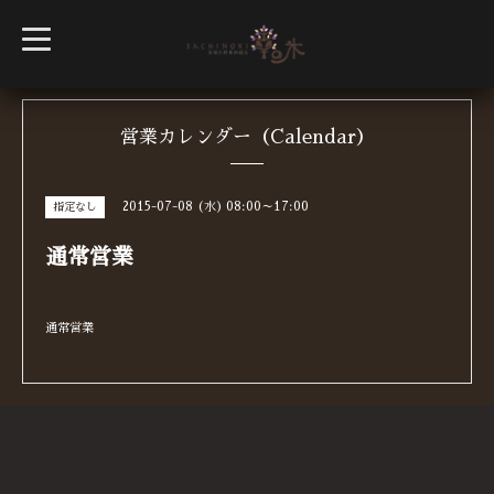
t
o
g
g
l
e
n
営業カレンダー（Calendar）
a
v
i
g
2015-07-08 (水) 08:00～17:00
指定なし
a
t
i
通常営業
o
n
通常営業