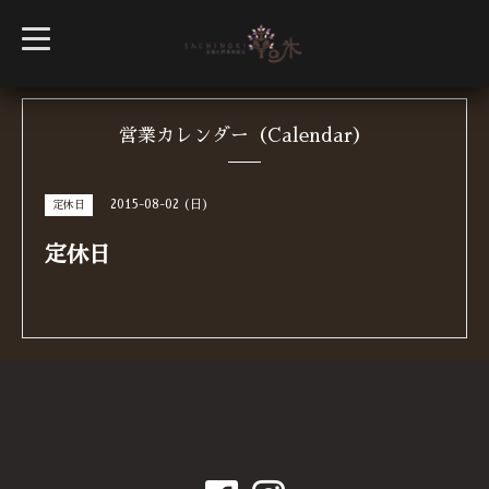
t
o
g
g
l
e
n
営業カレンダー（Calendar）
a
v
i
g
2015-08-02 (日)
定休日
a
t
i
定休日
o
n