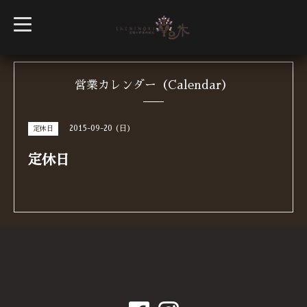
t
o
g
g
l
e
n
営業カレンダー（Calendar）
a
v
i
g
2015-09-20 (日)
定休日
a
t
i
定休日
o
n