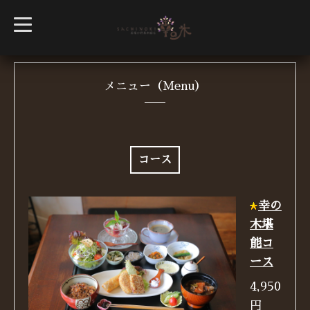
t
o
g
g
l
e
n
メニュー（Menu）
a
v
i
g
a
t
i
コース
o
n
幸の
木堪
能コ
ース
4,950
円