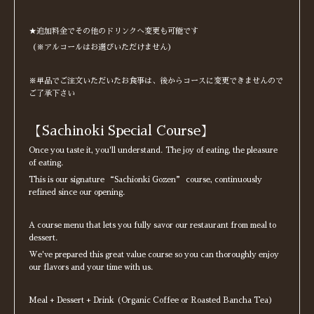
★追加料金でその他のドリンクへ変更も可能です
（※アルコールはお選びいただけません）
※単品でご注文いただいたお食事は、後からコースに変更できませんので
ご了承下さい
【Sachinoki Special Course】
Once you taste it, you'll understand. The joy of eating, the pleasure
of eating.
This is our signature “Sachionki Gozen” course, continuously
refined since our opening.
A course menu that lets you fully savor our restaurant from meal to
dessert.
We've prepared this great value course so you can thoroughly enjoy
our flavors and your time with us.
Meal + Dessert + Drink (Organic Coffee or Roasted Bancha Tea)