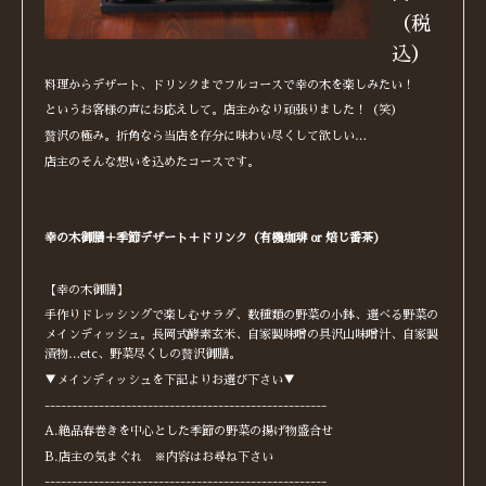
（税
込）
料理からデザート、ドリンクまでフルコースで幸の木を楽しみたい！
というお客様の声にお応えして。店主かなり頑張りました！（笑）
贅沢の極み。折角なら当店を存分に味わい尽くして欲しい…
店主のそんな想いを込めたコースです。
幸の木御膳＋季節デザート＋ドリンク（有機珈琲 or 焙じ番茶）
【幸の木御膳】
手作りドレッシングで楽しむサラダ、数種類の野菜の小鉢、選べる野菜の
メインディッシュ。長岡式酵素玄米、自家製味噌の具沢山味噌汁、自家製
漬物…etc、野菜尽くしの贅沢御膳。
▼メインディッシュを下記よりお選び下さい▼
----------------------------------------------------
A.絶品春巻きを中心とした季節の野菜の揚げ物盛合せ
B.店主の気まぐれ ※内容はお尋ね下さい
----------------------------------------------------