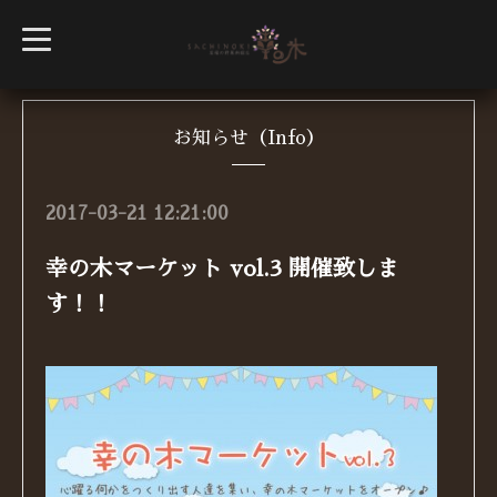
t
o
g
g
l
e
n
お知らせ（Info）
a
v
i
g
2017-03-21 12:21:00
a
t
i
幸の木マーケット vol.3 開催致しま
o
n
す！！