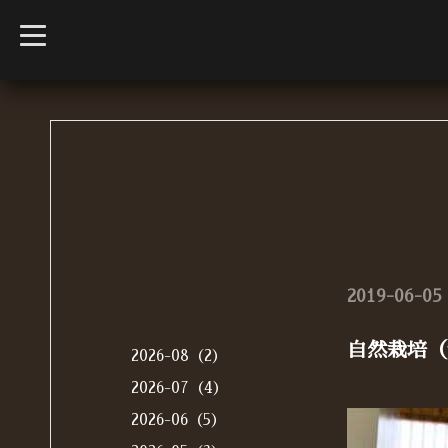
t
o
g
g
l
e
n
a
v
i
g
a
t
i
o
n
2019-06-05 
自然栽培（
2026-08（2）
2026-07（4）
2026-06（5）