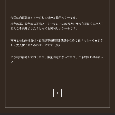
今回は内裏雛をイメージして桃色と緑色のケーキを。
桃色は苺、緑色は抹茶味♪ ケーキの上には当店自慢の自家製くるみ入り
あんこを乗せました♪とっても美味しいケーキです。
両方とも動物性食材・白砂糖不使用!!罪悪感少なめで食べれちゃう★まさ
しく大人女子のためのケーキです（笑）
ご予約お待ちしております。数量限定となってます。ご予約はお早めに～
♪
1