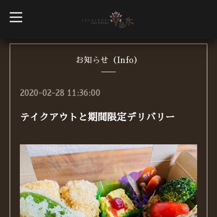
t
o
g
g
l
e
n
お知らせ（Info）
a
v
i
g
2020-02-28 11:36:00
a
t
i
テイクアウトと期間限定デリバリー
o
n