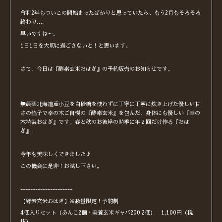
令和2年もついこの間始まったばかりと思っていたら、もう2月もそろそろ
終わり…。
早いですね～。
1日1日を大切に過ごさないと！と思います。
さて、今日は『酵素玄米おはぎ』の予約販売のお知らせです。
無農薬北海道産小豆を白砂糖を使わずに丁寧に丁寧に炊き上げた優しい甘
さの餡子で幸の木ご自慢の『酵素玄米』を包んだ、身体にも優しい『幸の
木特製おはぎ』です。春と秋のお彼岸の時季に年２回だけ作る『おは
ぎ』。
今年も美味しくできました♪
この機会に是非！お試し下さい。
---------------------
【酵素玄米おはぎ】※数量限定！予約制
4個入りセット（あんこ2個・美養玄米ギャバ200 2個） 1,100円（税
抜）