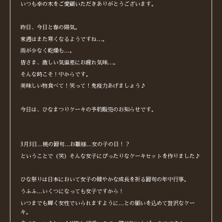
いつも幸の木をご愛顧いただきありがとうございます。
昨日、今日と春の陽気。
来週はまた寒くなるようですね…。
雨が少なく乾燥も…。
皆さま、激しい気温差にお疲れ気味…。
そんな時こそ！中からです。
美味しい物食べて！笑って！免疫力あげましょう♪
今日は、ひなまつりケーキの予約販売のお知らせです。
3月3日…桃の節句…お雛様…女の子の日！？
ということで（笑）そんな女子にぴったりなケーキセットを作りました♪
ひな祭りは日本において女子の健やかな成長を祈る節句の年中行事。
うふふ…いくつになっても女子ですから！
いつまでも輝く女性でいられますように…との願いを込めて贅沢なケー
キ。