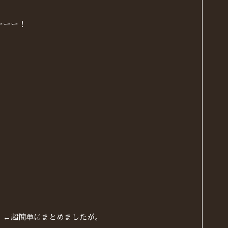
ーーー！
。
。←超簡単にまとめましたが。