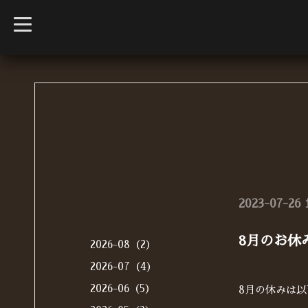
t
o
g
g
l
e
n
a
v
i
g
a
t
i
o
n
2023-07-26 
8月のお休
2026-08（2）
2026-07（4）
2026-06（5）
8月の休みは