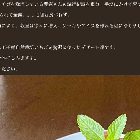
イチゴを栽培している農家さんも試行錯誤を重ね、手塩にかけて育
やられて全滅。。。1個も食べれず。
力により、収量は徐々に増え、ケーキやアイスを作れる程になりま
八王子産自然栽培いちごを贅沢に使ったデザート達です。
身体にしみますよ。
ください。