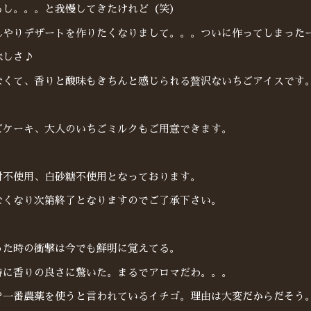
るし。。。と我慢してきたけれど（笑）
んやりデザートを作りたくなりまして。。。ついに作ってしまった
味しさ♪
なくて、香りと酸味もきちんと感じられる贅沢ないちごアイスです
ごケーキ、大人のいちごミルクもご用意できます。
材不使用、白砂糖不使用となっております。
なくなり次第終了となりますのでご了承下さい。
った時の衝撃は今でも鮮明に覚えてる。
特に香りの良さに驚いた。まるでアロマだわ。。。
で一番農薬を使うと言われているイチゴ。理由は大変だからだそう